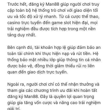
Trước hết, đăng ký Man88 giúp người chơi truy
cập toàn bộ hệ thống trò chơi với giao diện tối
ưu và tốc độ xử lý nhanh. Từ cá cược thể thao,
casino trực tuyến đến game slot hiện đại, mọi
trải nghiệm đều được tích hợp trong một nền
tảng duy nhất.
Bên cạnh đó, tài khoản hợp lệ giúp đảm bảo an
toàn tài chính khi thực hiện nạp và rút tiền. Hệ
thống bảo mật nhiều lớp giúp thông tin cá nhân
được bảo vệ, đồng thời giảm thiểu rủi ro liên
quan đến giao dịch trực tuyến.
Ngoài ra, người chơi chỉ có thể nhận thưởng và
tham gia các chương trình ưu đãi khi hoàn tất
đăng ký Man88. Đây là quyền lợi quan trọng
giúp gia tăng vốn cược và nâng cao trải nghiệm
giải trí.