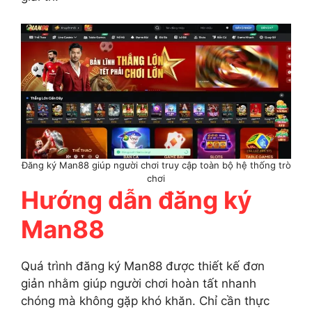
Đăng ký Man88 giúp người chơi truy cập toàn bộ hệ thống trò
chơi
Hướng dẫn đăng ký
Man88
Quá trình đăng ký Man88 được thiết kế đơn
giản nhằm giúp người chơi hoàn tất nhanh
chóng mà không gặp khó khăn. Chỉ cần thực