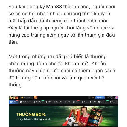
Sau khi đăng ký Man88 thành công, người chơi
sẽ có cơ hội nhận nhiều chương trình khuyến
mãi hấp dẫn dành riêng cho thành viên mới.
Đây là lợi thế giúp người chơi tăng vốn cược và
nâng cao trải nghiệm ngay từ lần tham gia đầu
tiên.
Một trong những ưu đãi phổ biến là thưởng
chào mừng dành cho tài khoản mới. Khoản
thưởng này giúp người chơi có thêm ngân sách
để thử nghiệm trò chơi và làm quen với hệ
thống.