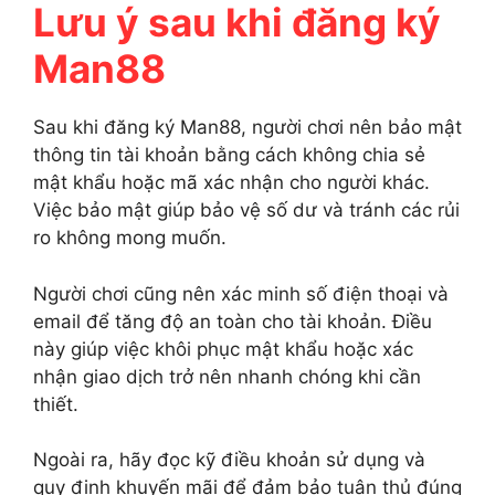
Lưu ý sau khi đăng ký
Man88
Sau khi đăng ký Man88, người chơi nên bảo mật
thông tin tài khoản bằng cách không chia sẻ
mật khẩu hoặc mã xác nhận cho người khác.
Việc bảo mật giúp bảo vệ số dư và tránh các rủi
ro không mong muốn.
Người chơi cũng nên xác minh số điện thoại và
email để tăng độ an toàn cho tài khoản. Điều
này giúp việc khôi phục mật khẩu hoặc xác
nhận giao dịch trở nên nhanh chóng khi cần
thiết.
Ngoài ra, hãy đọc kỹ điều khoản sử dụng và
quy định khuyến mãi để đảm bảo tuân thủ đúng