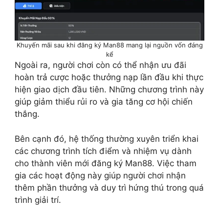
Khuyến mãi sau khi đăng ký Man88 mang lại nguồn vốn đáng
kể
Ngoài ra, người chơi còn có thể nhận ưu đãi
hoàn trả cược hoặc thưởng nạp lần đầu khi thực
hiện giao dịch đầu tiên. Những chương trình này
giúp giảm thiểu rủi ro và gia tăng cơ hội chiến
thắng.
Bên cạnh đó, hệ thống thường xuyên triển khai
các chương trình tích điểm và nhiệm vụ dành
cho thành viên mới đăng ký Man88. Việc tham
gia các hoạt động này giúp người chơi nhận
thêm phần thưởng và duy trì hứng thú trong quá
trình giải trí.