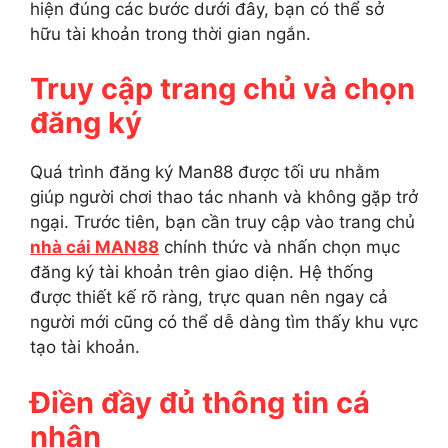
hiện đúng các bước dưới đây, bạn có thể sở
hữu tài khoản trong thời gian ngắn.
Truy cập trang chủ và chọn
đăng ký
Quá trình đăng ký Man88 được tối ưu nhằm
giúp người chơi thao tác nhanh và không gặp trở
ngại. Trước tiên, bạn cần truy cập vào trang chủ
nhà cái MAN88
chính thức và nhấn chọn mục
đăng ký tài khoản trên giao diện. Hệ thống
được thiết kế rõ ràng, trực quan nên ngay cả
người mới cũng có thể dễ dàng tìm thấy khu vực
tạo tài khoản.
Điền đầy đủ thông tin cá
nhân