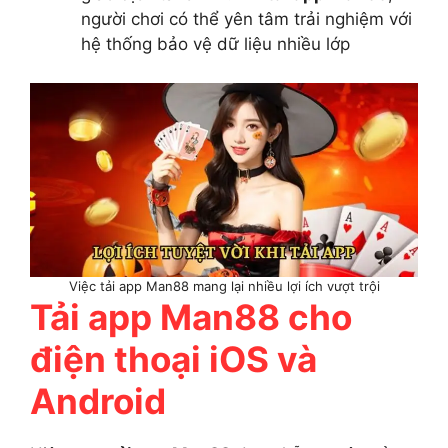
người chơi có thể yên tâm trải nghiệm với
hệ thống bảo vệ dữ liệu nhiều lớp
Việc tải app Man88 mang lại nhiều lợi ích vượt trội
Tải app Man88 cho
điện thoại iOS và
Android