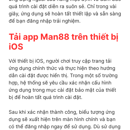
quá trình cài đặt diễn ra suôn sẻ. Chỉ trong vài
giây, ứng dụng sẽ hoàn tất thiết lập và sẵn sàng
để bạn đăng nhập trải nghiệm.
Tải app Man88 trên thiết bị
iOS
Với thiết bị iOS, người chơi truy cập trang tải
ứng dụng chính thức và thực hiện theo hướng
dẫn cài đặt được hiển thị. Trong một số trường
hợp, hệ thống sẽ yêu cầu xác nhận cấu hình
ứng dụng trong mục cài đặt bảo mật của thiết
bị để hoàn tất quá trình cài đặt.
Sau khi xác nhận thành công, biểu tượng ứng
dụng sẽ xuất hiện trên màn hình chính và bạn
có thể đăng nhập ngay để sử dụng. Dù sử dụng