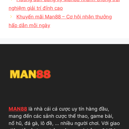
nghiệm giải trí đỉnh cao
Khuyến mãi Man88 – Cơ hội nhận thưởng
hấp dẫn mỗi ngày
MAN88
là nhà cái cá cược uy tín hàng đầu,
mang đến các sảnh cược thể thao, game bài,
nổ hũ, đá gà, lô đề, … nhiều người chơi. Với giao