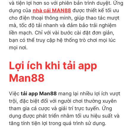
và tiện lợi hơn so với phiên bản trình duyệt. Ứng
dụng của
nhà cái MAN88
được thiết kế tối ưu
cho điện thoại thông minh, giúp thao tác mượt
mà, tốc độ tải nhanh và đảm bảo trải nghiệm
liền mạch. Chỉ với vài bước cài đặt đơn giản,
bạn có thể truy cập hệ thống trò chơi mọi lúc
mọi nơi.
Lợi ích khi tải app
Man88
Việc
tải app Man88
mang lại nhiều lợi ích vượt
trội, đặc biệt đối với người chơi thường xuyên
tham gia cá cược và giải trí trực tuyến. Ứng
dụng được phát triển nhằm tối ưu hiệu suất và
tăng tính tiện lợi trong quá trình sử dụng.