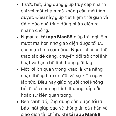
Trước hết, ứng dụng giúp truy cập nhanh
chỉ với một chạm mà không cần mở trình
duyệt. Điều này giúp tiết kiệm thời gian và
đảm bảo quá trình đăng nhập diễn ra
nhanh chóng.
Ngoài ra,
tải app Man88
giúp trải nghiệm
mượt mà hơn nhờ giao diện được tối ưu
cho màn hình cảm ứng. Người chơi có thể
thao tác dễ dàng, chuyển đổi trò chơi linh
hoạt và hạn chế tình trạng giật lag.
Một lợi ích quan trọng khác là khả năng
nhận thông báo ưu đãi và sự kiện ngay
lập tức. Điều này giúp người chơi không
bỏ lỡ các chương trình thưởng hấp dẫn
hoặc sự kiện quan trọng.
Bên cạnh đó, ứng dụng còn được tối ưu
bảo mật giúp bảo vệ thông tin cá nhân và
giao dịch tài chính. Khi
tải app Man88
,