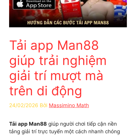
Tải app Man88
giúp trải nghiệm
giải trí mượt mà
trên di động
24/02/2026
Bởi
Massimino Math
Tải app Man88
giúp người chơi tiếp cận nền
tảng giải trí trực tuyến một cách nhanh chóng