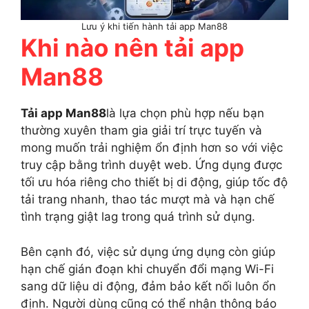
Lưu ý khi tiến hành tải app Man88
Khi nào nên tải app
Man88
Tải app Man88
là lựa chọn phù hợp nếu bạn
thường xuyên tham gia giải trí trực tuyến và
mong muốn trải nghiệm ổn định hơn so với việc
truy cập bằng trình duyệt web. Ứng dụng được
tối ưu hóa riêng cho thiết bị di động, giúp tốc độ
tải trang nhanh, thao tác mượt mà và hạn chế
tình trạng giật lag trong quá trình sử dụng.
Bên cạnh đó, việc sử dụng ứng dụng còn giúp
hạn chế gián đoạn khi chuyển đổi mạng Wi-Fi
sang dữ liệu di động, đảm bảo kết nối luôn ổn
định. Người dùng cũng có thể nhận thông báo