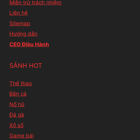
Miễn trừ trách nhiệm
Liên hệ
Sitemap
Hướng dẫn
CEO Điều Hành
SẢNH HOT
Thể thao
Bắn cá
Nổ hũ
Đá gà
Xổ số
Game bài