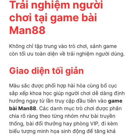
Trải nghiệm người
chơi tại game bài
Man88
Không chỉ tập trung vào trò chơi, sảnh game
còn tối ưu toàn diện về trải nghiệm người dùng.
Giao diện tối giản
Màu sắc được phối hợp hài hòa cùng bố cục
sắp xếp khoa học giúp người chơi dễ dàng định
hướng ngay từ lần truy cập đầu tiên vào
game
bài Man88
. Các danh mục trò chơi được phân
chia rõ ràng theo từng nhóm như bài truyền
thống, bài đổi thưởng hay phòng VIP, đi kèm
biểu tượng minh họa sinh động để tăng khả