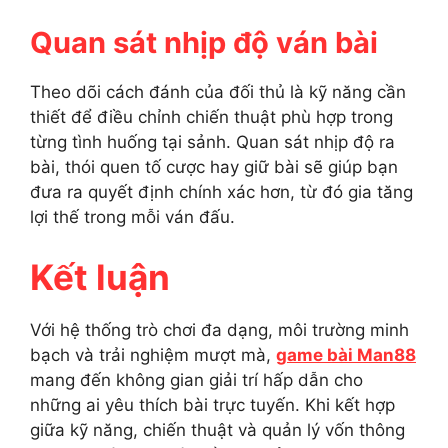
Quan sát nhịp độ ván bài
Theo dõi cách đánh của đối thủ là kỹ năng cần
thiết để điều chỉnh chiến thuật phù hợp trong
từng tình huống tại sảnh. Quan sát nhịp độ ra
bài, thói quen tố cược hay giữ bài sẽ giúp bạn
đưa ra quyết định chính xác hơn, từ đó gia tăng
lợi thế trong mỗi ván đấu.
Kết luận
Với hệ thống trò chơi đa dạng, môi trường minh
bạch và trải nghiệm mượt mà,
game bài Man88
mang đến không gian giải trí hấp dẫn cho
những ai yêu thích bài trực tuyến. Khi kết hợp
giữa kỹ năng, chiến thuật và quản lý vốn thông