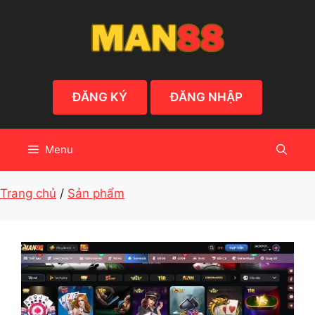
Chuyển
đến
nội
dung
ĐĂNG KÝ
ĐĂNG NHẬP
Menu
Trang chủ
/
Sản phẩm